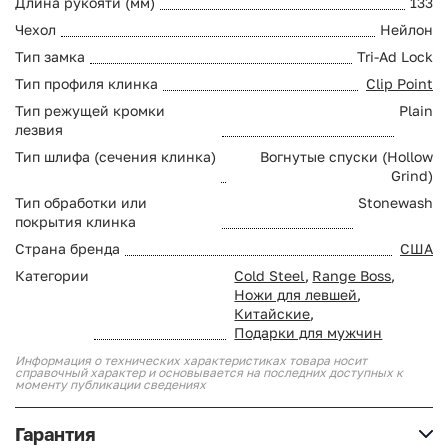
Длина рукояти (мм)
133
Чехол
Нейлон
Тип замка
Tri-Ad Lock
Тип профиля клинка
Clip Point
Тип режущей кромки
Plain
лезвия
Тип шлифа (сечения клинка)
Вогнутые спуски (Hollow
Grind)
Тип обработки или
Stonewash
покрытия клинка
Страна бренда
США
Категории
Cold Steel
,
Range Boss
,
Ножи для левшей
,
Китайские
,
Подарки для мужчин
Информация о технических характеристиках товара носит
справочный характер и основывается на последних доступных к
моменту публикации сведениях
Гарантия