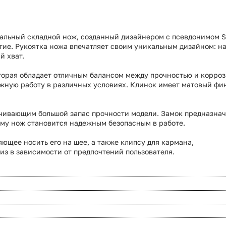
нальный складной нож, созданный дизайнером с псевдонимом S
ытие. Рукоятка ножа впечатляет своим уникальным дизайном: на
й хват.
оторая обладает отличным
балансом
между
прочностью
и
корро
жную работу в различных условиях. Клинок имеет матовый фин
чивающим большой запас прочности модели. Замок предназнач
ому нож становится надежным безопасным в работе.
яющее носить его на шее,
а
также
клипсу
для
кармана,
из
в
зависимости
от
предпочтений
пользователя
.