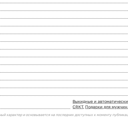
Выкидные и автоматическ
CRKT
,
Подарки для мужчин
ный характер и основывается на последних доступных к моменту публика