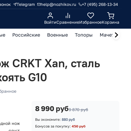
вонок
Telegram
help@nozhikov.ru
+7 (495) 268-13-34
Войти
Сравнение
Избранное
Корзина
ые
Российские
Военные
Топоры
Мачете, кукр
ж CRKT Xan, сталь
укоять G10
бранное
8 990 руб
9 870 руб
Вы экономите:
880 руб
адной нож
Бонусов за покупку:
450 руб