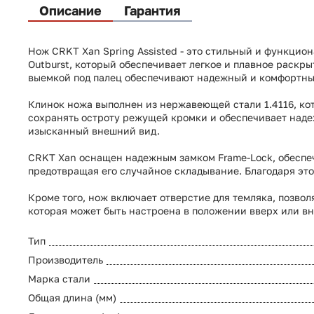
Описание
Гарантия
Нож CRKT Xan Spring Assisted - это стильный и функцио
Outburst, который обеспечивает легкое и плавное раскр
выемкой под палец обеспечивают надежный и комфортны
Клинок ножа выполнен из нержавеющей
стали
1
.
4116
, к
сохранять
остроту
режущей
кромки
и
обеспечивает наде
изысканный внешний вид.
CRKT Xan оснащен надежным замком Frame-Lock, обеспе
предотвращая его случайное складывание. Благодаря эт
Кроме того, нож включает отверстие для темляка, позвол
которая
может
быть
настроена
в
положении
вверх
или
вн
Тип
Производитель
Марка стали
Общая длина (мм)