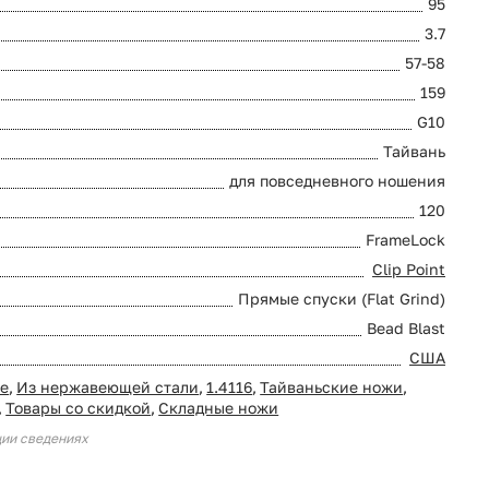
95
3.7
57-58
159
G10
Тайвань
для повседневного ношения
120
FrameLock
Clip Point
Прямые спуски (Flat Grind)
Bead Blast
США
ие
,
Из нержавеющей стали
,
1.4116
,
Тайваньские ножи
,
,
Товары со скидкой
,
Складные ножи
ции сведениях