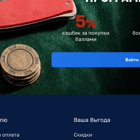
5
%
кэшбек за покупки
бо
баллами
Войти 
елю
Ваша Выгода
и оплата
Скидки