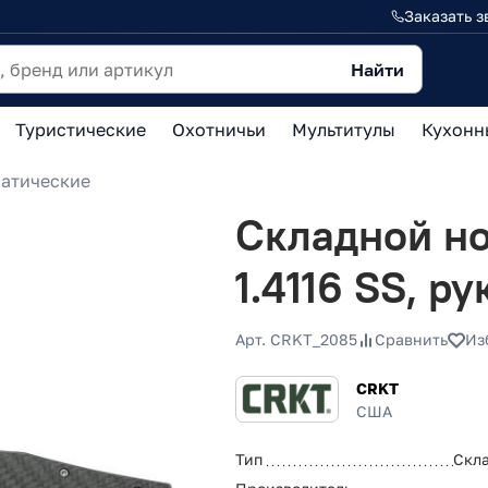
Заказать з
Найти
Туристические
Охотничьи
Мультитулы
Кухонн
атические
Складной но
1.4116 SS, р
Арт. CRKT_2085
Сравнить
Из
CRKT
США
Тип
Скл