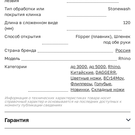
лезвия
Тип обработки или
Stonewash
покрытия клинка
Длина в сложенном виде
120
(мм)
Способ открытия
Flipper (плавник), Шпенек
под обе руки
Страна бренда
Россия
Модель
Rhino
Категории
до 3000
,
до 5000
,
Rhino
,
Китайские
,
DAGGERR
,
Цветные ножи
,
8Cr14Mov
,
Флипперы
,
Голубые
,
Новинки
,
Складные ножи
Информация о технических характеристиках товара носит
справочный характер и основывается на последних доступных к
моменту публикации сведениях
Гарантия