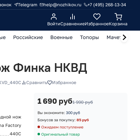
вонок
Telegram
help@nozhikov.ru
+7 (495) 268-13-34
Войти
Сравнение
Избранное
Корзина
ые
Российские
Военные
Топоры
Мачете, кукр
ож Финка НКВД
NKVD_440C
Сравнить
Избранное
1 690 руб
1 990 руб
Вы экономите:
300 руб
адной нож
Бонусов за покупку:
85 руб
na Factory
Ожидаем поступление
440C
Оригинальный товар