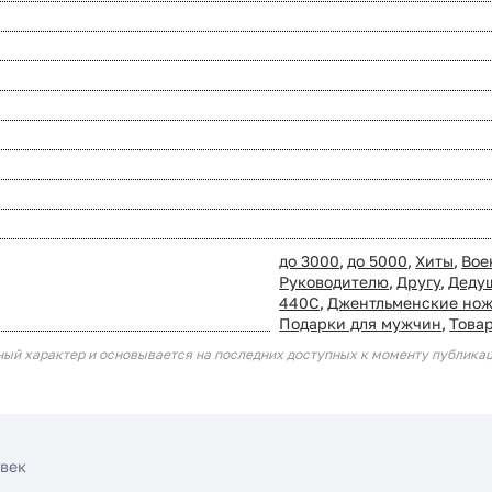
до 3000
,
до 5000
,
Хиты
,
Вое
Руководителю
,
Другу
,
Деду
440С
,
Джентльменские но
Подарки для мужчин
,
Това
ный характер и основывается на последних доступных к моменту публика
овек