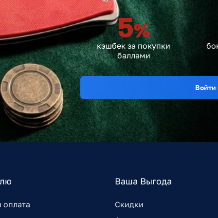
5
%
кэшбек за покупки
бо
баллами
Войти 
елю
Ваша Выгода
и оплата
Скидки