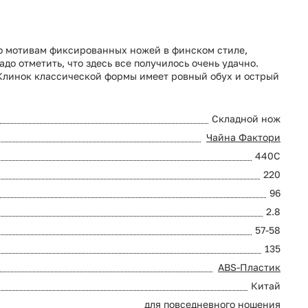
о мотивам фиксированных ножей в финском стиле,
о отметить, что здесь все получилось очень удачно.
 Клинок классической формы имеет ровный обух и острый
Складной нож
Чайна Фактори
440C
220
96
2.8
57-58
135
ABS-Пластик
Китай
для повседневного ношения