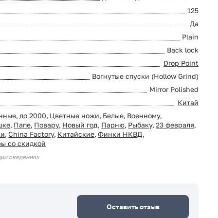
125
Да
Plain
Back lock
Drop Point
Вогнутые спуски (Hollow Grind)
Mirror Polished
Китай
нные
,
до 2000
,
Цветные ножи
,
Белые
,
Военному
,
шке
,
Папе
,
Повару
,
Новый год
,
Парню
,
Рыбаку
,
23 февраля
,
жи
,
China Factory
,
Китайские
,
Финки НКВД
,
ры со скидкой
ции сведениях
Оставить отзыв