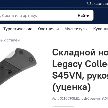
Заказать з
Найти
Туристические
Охотничьи
Мультитулы
Кухонн
ых сталей
Складной но
Legacy Colle
S45VN, рук
(уценка)
Арт. 0110CFSLE1_u
Сравнить