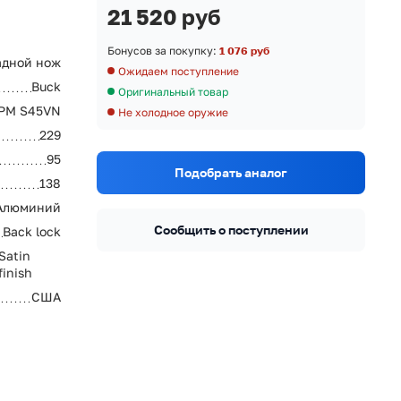
21 520 руб
Бонусов за покупку:
1 076 руб
адной нож
Ожидаем поступление
Buck
Оригинальный товар
PM S45VN
Не холодное оружие
229
95
Подобрать аналог
138
 Алюминий
Сообщить о поступлении
Back lock
Satin
finish
США