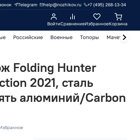
вонок
Telegram
help@nozhikov.ru
+7 (495) 268-13-34
Войти
Сравнение
Избранное
Корзина
ые
Российские
Военные
Топоры
Мачете, кукр
ж Folding Hunter
ction 2021, сталь
оять алюминий/Carbon
Избранное