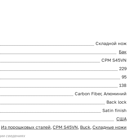
Складной нож
Бак
CPM S45VN
229
95
138
Carbon Fiber, Алюминий
Back lock
Satin finish
США
Из порошковых сталей
,
CPM S45VN
,
Buck
,
Складные ножи
ции сведениях