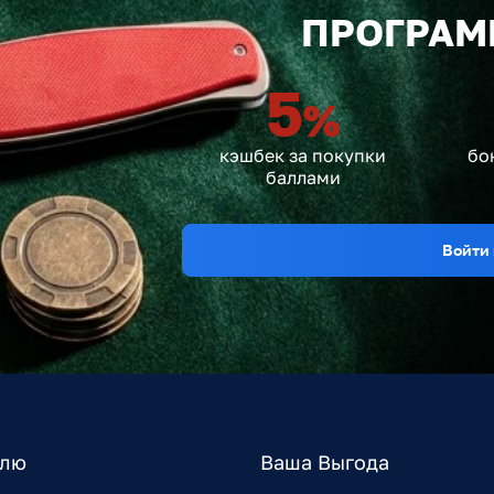
ПРОГРАМ
5
%
кэшбек за покупки
бо
баллами
Войти 
елю
Ваша Выгода