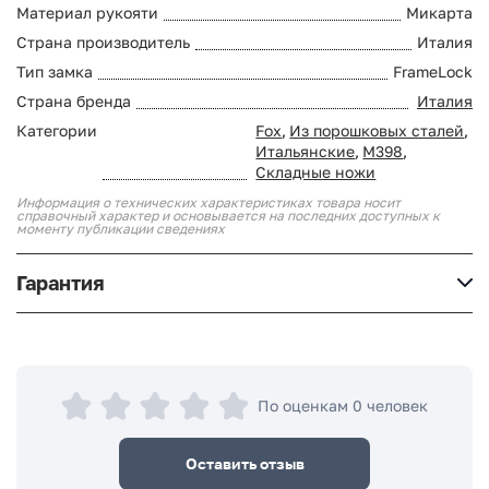
Материал рукояти
Микарта
Страна производитель
Италия
Тип замка
FrameLock
Страна бренда
Италия
Категории
Fox
,
Из порошковых сталей
,
Итальянские
,
M398
,
Складные ножи
Информация о технических характеристиках товара носит
справочный характер и основывается на последних доступных к
моменту публикации сведениях
Гарантия
По оценкам 0 человек
Оставить отзыв