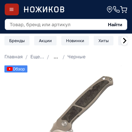
Найти
Бренды
Акции
Новинки
Хиты
Скл
Главная
Еще...
...
Черные
Обзор