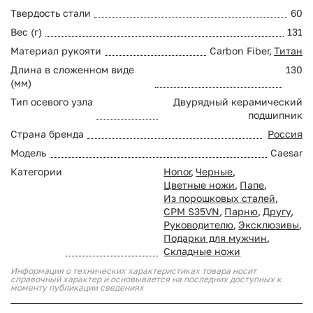
Твердость стали
60
Вес (г)
131
Материал рукояти
Carbon Fiber,
Титан
Длина в сложенном виде
130
(мм)
Тип осевого узла
Двурядный керамический
подшипник
Страна бренда
Россия
Модель
Caesar
Категории
Honor
,
Черные
,
Цветные ножи
,
Папе
,
Из порошковых сталей
,
CPM S35VN
,
Парню
,
Другу
,
Руководителю
,
Эксклюзивы
,
Подарки для мужчин
,
Складные ножи
Информация о технических характеристиках товара носит
справочный характер и основывается на последних доступных к
моменту публикации сведениях