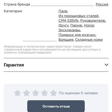
Страна бренда
Россия
Категории
Папе
,
Из порошковых сталей
,
CPM S35VN
,
Руководителю
,
Другу
,
Парню
,
Honor
,
Эксклюзивы
,
Подарки для мужчин
,
Большие
,
Складные ножи
Информация о технических характеристиках товара носит
справочный характер и основывается на последних доступных к
моменту публикации сведениях
Гарантия
По оценкам 0 человек
Оставить отзыв