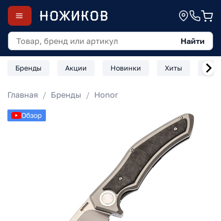
Найти
Бренды
Акции
Новинки
Хиты
Скл
Главная
Бренды
Honor
Обзор