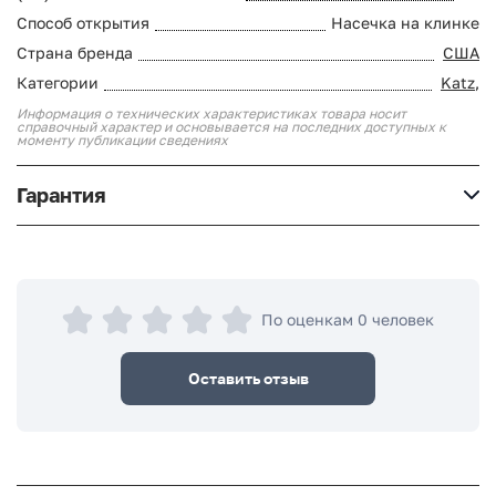
Способ открытия
Насечка на клинке
Страна бренда
США
Категории
Katz
,
Информация о технических характеристиках товара носит
справочный характер и основывается на последних доступных к
моменту публикации сведениях
Гарантия
По оценкам 0 человек
Оставить отзыв