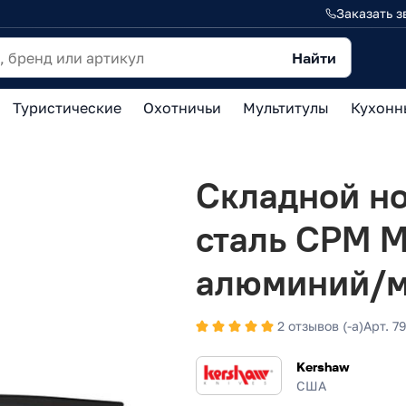
Заказать з
Найти
Туристические
Охотничьи
Мультитулы
Кухонн
Складной но
сталь CPM M
алюминий/м
2 отзывов (-а)
Арт. 7
Kershaw
США