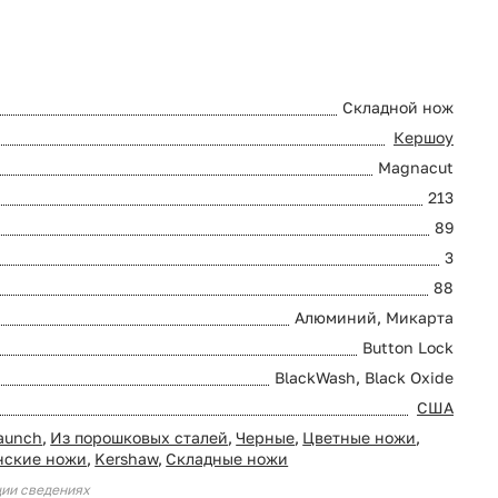
Складной нож
Кершоу
Magnacut
213
89
3
88
Алюминий, Микарта
Button Lock
BlackWash, Black Oxide
США
aunch
,
Из порошковых сталей
,
Черные
,
Цветные ножи
,
нские ножи
,
Kershaw
,
Складные ножи
ции сведениях