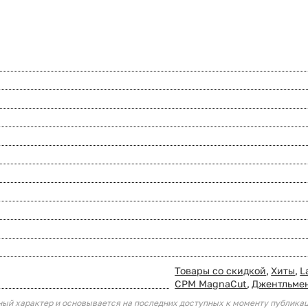
Товары со скидкой
,
Хиты
,
L
CPM MagnaCut
,
Джентльме
ный характер и основывается на последних доступных к моменту публика