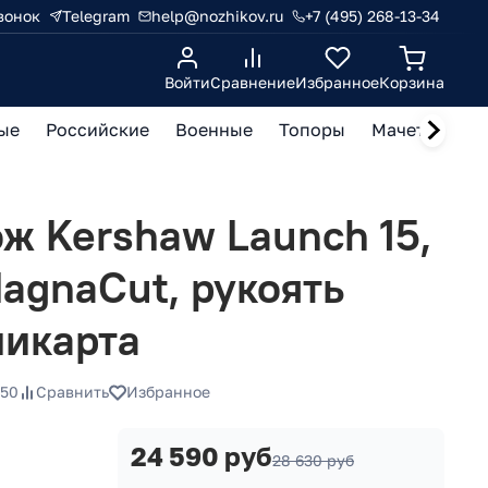
вонок
Telegram
help@nozhikov.ru
+7 (495) 268-13-34
Войти
Сравнение
Избранное
Корзина
ые
Российские
Военные
Топоры
Мачете, кукр
ж Kershaw Launch 15,
agnaCut, рукоять
икарта
950
Сравнить
Избранное
24 590 руб
28 630 руб