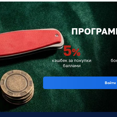
ПРОГРАМ
5
%
кэшбек за покупки
бо
баллами
Войти 