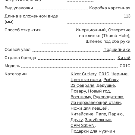
Вид упаковки
Коробка картонная
Длина в сложенном виде
113
(мм)
Способ открытия
Инерционный, Отверстие
на клинке (Thumb Hole),
Шпенек под обе руки
Осевой узел
Подшипники
Страна бренда
Китай
Модель
C01C
Категории
Kizer Cutlery
,
C01C
,
Черные
,
Цветные ножи
,
Рыбаку
,
23 февраля
,
Дедушке
,
Повару
,
Новый год
,
Военному
,
Руководителю
,
Из нержавеющей стали
,
Ножи для левшей
,
Китайские
,
Папе
,
Парню
,
Другу
,
Зарубежные
,
CPM S35VN
,
Подарки для мужчин