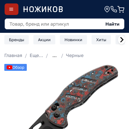
Найти
Бренды
Акции
Новинки
Хиты
Скл
Главная
Еще...
...
Черные
Обзор