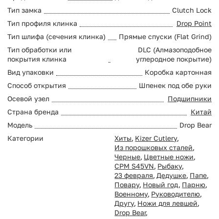
Тип замка
Clutch Lock
Тип профиля клинка
Drop Point
Тип шлифа (сечения клинка)
Прямые спуски (Flat Grind)
Тип обработки или
DLC (Алмазоподобное
покрытия клинка
углеродное покрытие)
Вид упаковки
Коробка картонная
Способ открытия
Шпенек под обе руки
Осевой узел
Подшипники
Страна бренда
Китай
Модель
Drop Bear
Категории
Хиты
,
Kizer Cutlery
,
Из порошковых сталей
,
Черные
,
Цветные ножи
,
CPM S45VN
,
Рыбаку
,
23 февраля
,
Дедушке
,
Папе
,
Повару
,
Новый год
,
Парню
,
Военному
,
Руководителю
,
Другу
,
Ножи для левшей
,
Drop Bear
,