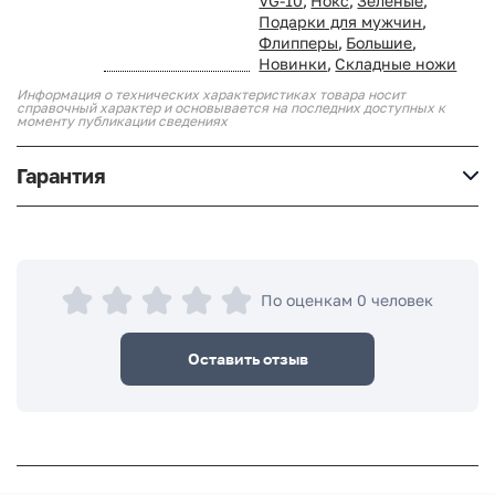
VG-10
,
Нокс
,
Зелёные
,
Подарки для мужчин
,
Флипперы
,
Большие
,
Новинки
,
Складные ножи
Информация о технических характеристиках товара носит
справочный характер и основывается на последних доступных к
моменту публикации сведениях
Гарантия
По оценкам 0 человек
Оставить отзыв