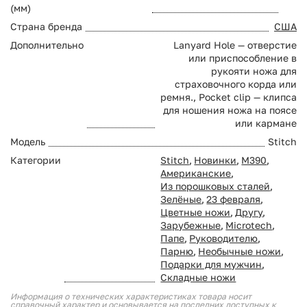
(мм)
Страна бренда
США
Дополнительно
Lanyard Hole — отверстие
или приспособление в
рукояти ножа для
страховочного корда или
ремня., Pocket clip — клипса
для ношения ножа на поясе
или кармане
Модель
Stitch
Категории
Stitch
,
Новинки
,
M390
,
Американские
,
Из порошковых сталей
,
Зелёные
,
23 февраля
,
Цветные ножи
,
Другу
,
Зарубежные
,
Microtech
,
Папе
,
Руководителю
,
Парню
,
Необычные ножи
,
Подарки для мужчин
,
Складные ножи
Информация о технических характеристиках товара носит
справочный характер и основывается на последних доступных к