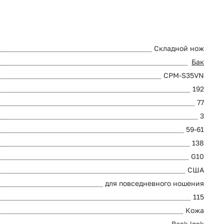
Складной нож
Бак
CPM-S35VN
192
77
3
59-61
138
G10
США
для повседневного ношения
115
Кожа
Back lock