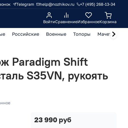
вонок
Telegram
help@nozhikov.ru
+7 (495) 268-13-34
Войти
Сравнение
Избранное
Корзина
ые
Российские
Военные
Топоры
Мачете, кукр
ж Paradigm Shift
сталь S35VN, рукоять
анное
23 990 руб