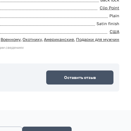
Clip Point
Plain
Satin finish
США
Военному
,
Охотнику
,
Американские
,
Подарки для мужчин
ции сведениях
Оставить отзыв