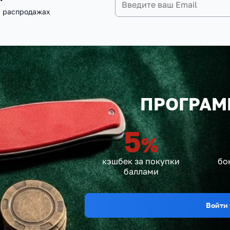
и распродажах
ПРОГРАМ
5
%
кэшбек за покупки
бо
баллами
Войти 