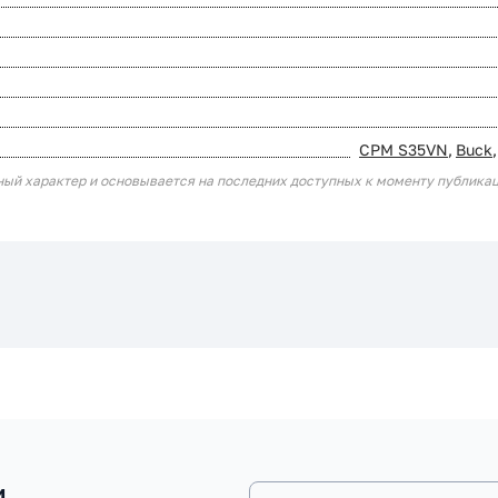
CPM S35VN
,
Buck
,
ный характер и основывается на последних доступных к моменту публика
и