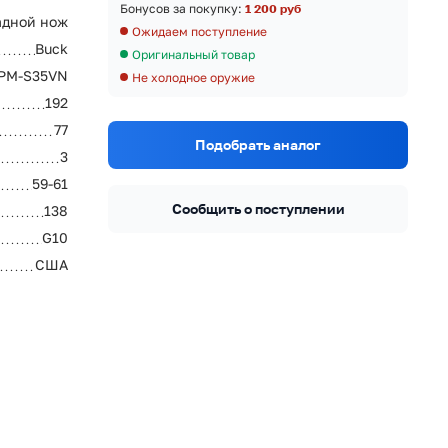
Бонусов за покупку:
1 200 руб
адной нож
Ожидаем поступление
Buck
Оригинальный товар
PM-S35VN
Не холодное оружие
192
77
Подобрать аналог
3
59-61
Сообщить о поступлении
138
G10
США