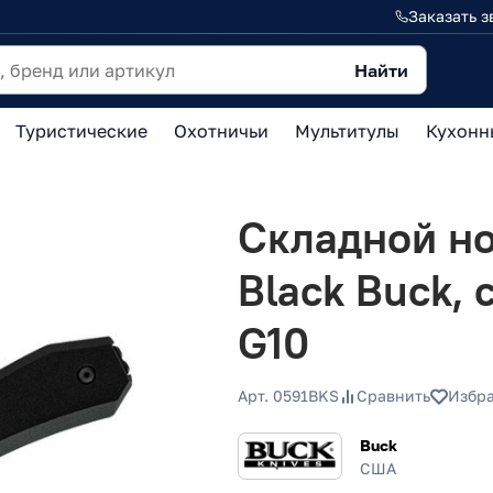
Заказать з
Найти
Туристические
Охотничьи
Мультитулы
Кухонн
Складной но
Black Buck, 
G10
Арт. 0591BKS
Сравнить
Избр
Buck
США