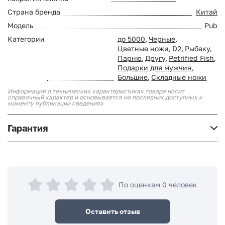
Страна бренда
Китай
Модель
Pub
Категории
до 5000
,
Черные
,
Цветные ножи
,
D2
,
Рыбаку
,
Парню
,
Другу
,
Petrified Fish
,
Подарки для мужчин
,
Большие
,
Складные ножи
Информация о технических характеристиках товара носит
справочный характер и основывается на последних доступных к
моменту публикации сведениях
Гарантия
По оценкам 0 человек
Оставить отзыв