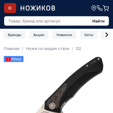
Найти
Бренды
Акции
Новинки
Хиты
Скл
Главная
Ножи по видам стали
D2
Обзор