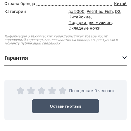
Страна бренда
Китай
Категории
до 5000
,
Petrified Fish
,
D2
,
Китайские
,
Подарки для мужчин
,
Складные ножи
Информация о технических характеристиках товара носит
справочный характер и основывается на последних доступных к
моменту публикации сведениях
Гарантия
По оценкам 0 человек
Оставить отзыв