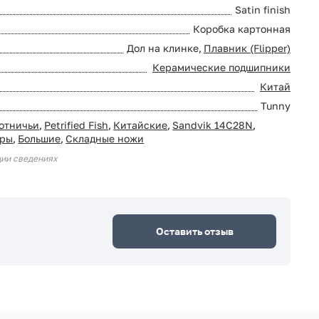
Satin finish
Коробка картонная
Дол на клинке,
Плавник (Flipper)
Керамические подшипники
Китай
Tunny
отничьи
,
Petrified Fish
,
Китайские
,
Sandvik 14C28N
,
еры
,
Большие
,
Складные ножи
ции сведениях
Оставить отзыв