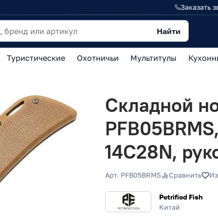
Заказать з
Найти
Туристические
Охотничьи
Мультитулы
Кухонн
Складной нож
PFB05BRMS, 
14C28N, рук
Арт. PFB05BRMS
Сравнить
Из
Petrified Fish
Китай