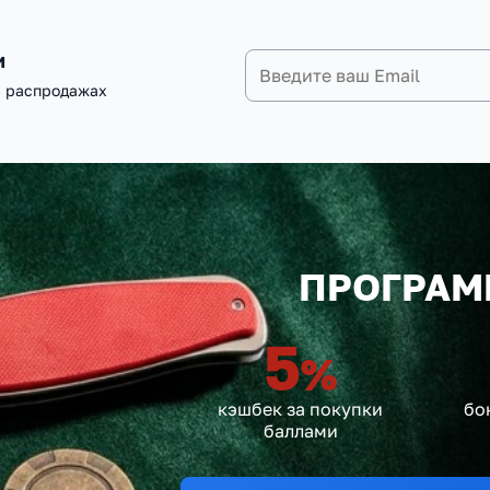
и
и распродажах
ПРОГРАМ
5
%
кэшбек за покупки
бо
баллами