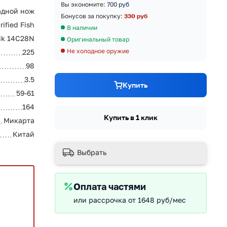
Вы экономите:
700 руб
адной нож
Бонусов за покупку:
330 руб
rified Fish
В наличии
ik 14C28N
Оригинальный товар
Не холодное оружие
225
98
3.5
Купить
59-61
164
Купить в 1 клик
Микарта
Китай
Выбрать
Оплата частями
или рассрочка от 1648 руб/мес