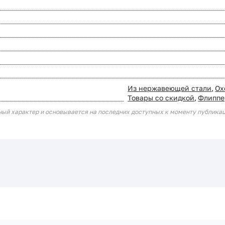
Из нержавеющей стали
,
Ох
Товары со скидкой
,
Флипп
ный характер и основывается на последних доступных к моменту публика