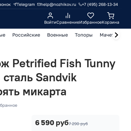
вонок
Telegram
help@nozhikov.ru
+7 (495) 268-13-34
Войти
Сравнение
Избранное
Корзина
ые
Российские
Военные
Топоры
Мачете, кукр
 Petrified Fish Tunny
сталь Sandvik
оять микарта
бранное
6 590 руб
7 290 руб