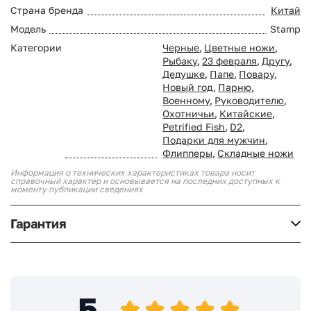
Страна бренда
Китай
Модель
Stamp
Категории
Черные
,
Цветные ножи
,
Рыбаку
,
23 февраля
,
Другу
,
Дедушке
,
Папе
,
Повару
,
Новый год
,
Парню
,
Военному
,
Руководителю
,
Охотничьи
,
Китайские
,
Petrified Fish
,
D2
,
Подарки для мужчин
,
Флипперы
,
Складные ножи
Информация о технических характеристиках товара носит
справочный характер и основывается на последних доступных к
моменту публикации сведениях
Гарантия
5