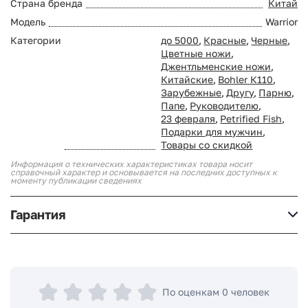
Страна бренда
Китай
Модель
Warrior
Категории
до 5000
,
Красные
,
Черные
,
Цветные ножи
,
Джентльменские ножи
,
Китайские
,
Bohler К110
,
Зарубежные
,
Другу
,
Парню
,
Папе
,
Руководителю
,
23 февраля
,
Petrified Fish
,
Подарки для мужчин
,
Товары со скидкой
Информация о технических характеристиках товара носит
справочный характер и основывается на последних доступных к
моменту публикации сведениях
Гарантия
По оценкам 0 человек