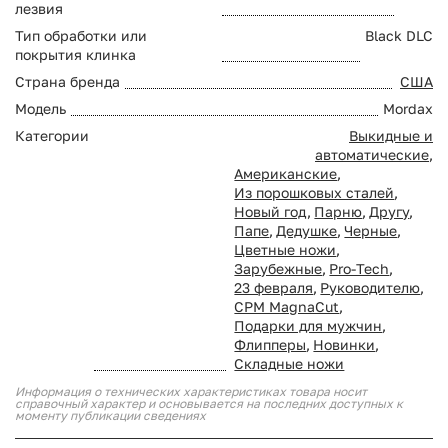
лезвия
Тип обработки или
Black DLC
покрытия клинка
Страна бренда
США
Модель
Mordax
Категории
Выкидные и
автоматические
,
Американские
,
Из порошковых сталей
,
Новый год
,
Парню
,
Другу
,
Папе
,
Дедушке
,
Черные
,
Цветные ножи
,
Зарубежные
,
Pro-Tech
,
23 февраля
,
Руководителю
,
CPM MagnaCut
,
Подарки для мужчин
,
Флипперы
,
Новинки
,
Складные ножи
Информация о технических характеристиках товара носит
справочный характер и основывается на последних доступных к
моменту публикации сведениях