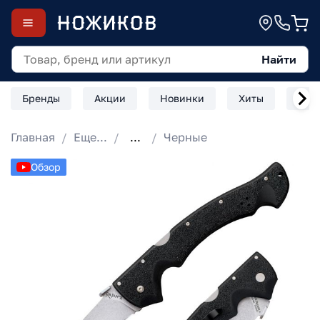
Найти
Бренды
Акции
Новинки
Хиты
Скл
Главная
Еще...
...
Черные
Обзор