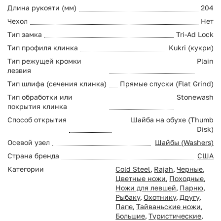
Длина рукояти (мм)
204
Чехол
Нет
Тип замка
Tri-Ad Lock
Тип профиля клинка
Kukri (кукри)
Тип режущей кромки
Plain
лезвия
Тип шлифа (сечения клинка)
Прямые спуски (Flat Grind)
Тип обработки или
Stonewash
покрытия клинка
Способ открытия
Шайба на обухе (Thumb
Disk)
Осевой узел
Шайбы (Washers)
Страна бренда
США
Категории
Cold Steel
,
Rajah
,
Черные
,
Цветные ножи
,
Походные
,
Ножи для левшей
,
Парню
,
Рыбаку
,
Охотнику
,
Другу
,
Папе
,
Тайваньские ножи
,
Большие
,
Туристические
,