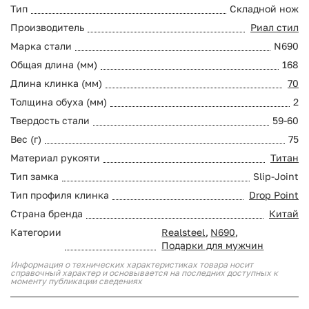
Тип
Складной нож
Производитель
Риал стил
Марка стали
N690
Общая длина (мм)
168
Длина клинка (мм)
70
Толщина обуха (мм)
2
Твердость стали
59-60
Вес (г)
75
Материал рукояти
Титан
Тип замка
Slip-Joint
Тип профиля клинка
Drop Point
Страна бренда
Китай
Категории
Realsteel
,
N690
,
Подарки для мужчин
Информация о технических характеристиках товара носит
справочный характер и основывается на последних доступных к
моменту публикации сведениях