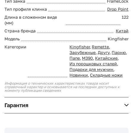
Тип замка
FrameLock
Тип профиля клинка
Drop Point
Длина в сложенном виде
122
(мм)
Страна бренда
Китай
Модель
Kingfisher
Категории
Kingfisher
,
Remette
,
Зарубежные
,
Другу
,
Парню
,
Папе
,
M390
,
Китайские
,
Из порошковых сталей
,
Подарки для мужчин
,
Новинки
,
Складные ножи
Информация о технических характеристиках товара носит
справочный характер и основывается на последних доступных к
моменту публикации сведениях
Гарантия