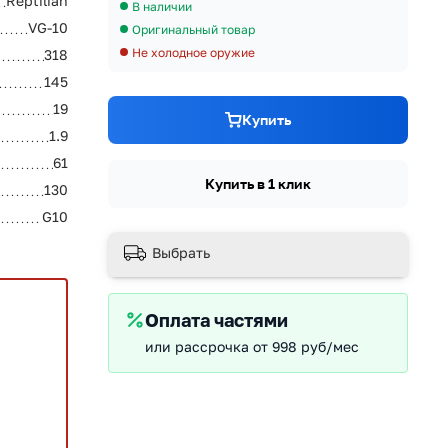
Reptilian
В наличии
VG-10
Оригинальный товар
Не холодное оружие
318
145
19
Купить
1.9
61
Купить в 1 клик
130
G10
Выбрать
Оплата частями
или рассрочка от 998 руб/мес