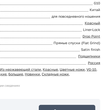
G10
Китай
для повседневного ношения
Красный
Liner-Lock
Drop Point
Прямые спуски (Flat Grind)
Satin finish
Подшипники
Россия
Из нержавеющей стали
,
Красные
,
Цветные ножи
,
VG-10
,
цкие
,
Большие
,
Новинки
,
Складные ножи
,
ции сведениях