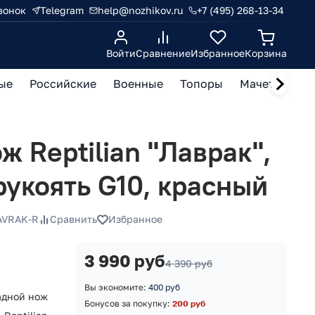
вонок
Telegram
help@nozhikov.ru
+7 (495) 268-13-34
Войти
Сравнение
Избранное
Корзина
ые
Российские
Военные
Топоры
Мачете, кукр
 Reptilian "Лаврак",
рукоять G10, красный
LAVRAK-R
Сравнить
Избранное
3 990 руб
4 390 руб
Вы экономите:
400 руб
адной нож
Бонусов за покупку:
200 руб