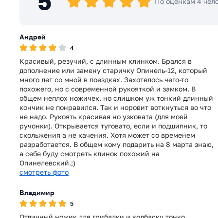
5
По оценкам 4 чел
Андрей
4
Красивый, резучий, с длинным клинком. Брался в
дополнение или замену старичку Опинель-12, который
много лет со мной в поездках. Захотелось чего-то
похожего, но с современной рукояткой и замком. В
общем неплох ножичек, но слишком уж тонкий длинный
кончик не понравился. Так и норовит воткнуться во что
не надо. Рукоять красивая но узковата (для моей
ручонки). Открывается туговато, если и подшипник, то
скольжения а не качения. Хотя может со временем
разработается. В общем кому подарить на 8 марта знаю,
а себе буду смотреть клинок похожий на
Опинелевский.;)
смотреть фото
Владимир
5
Отличный ножик для грибалки и колбаску тонко