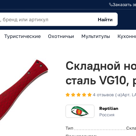
Заказать з
Найти
Туристические
Охотничьи
Мультитулы
Кухонн
Складной нож
сталь VG10, 
4 отзывов (-а)
Арт. 
Reptilian
Россия
Тип
Скл