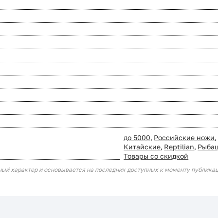
до 5000
,
Российские ножи
,
Китайские
,
Reptilian
,
Рыба
Товары со скидкой
ный характер и основывается на последних доступных к моменту публика