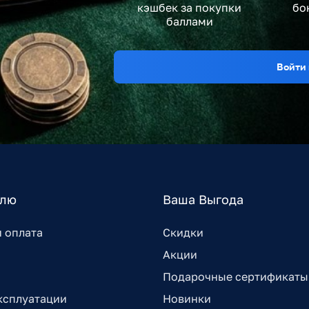
кэшбек за покупки
бо
баллами
Войти 
елю
Ваша Выгода
и оплата
Скидки
Акции
Подарочные сертификаты
ксплуатации
Новинки