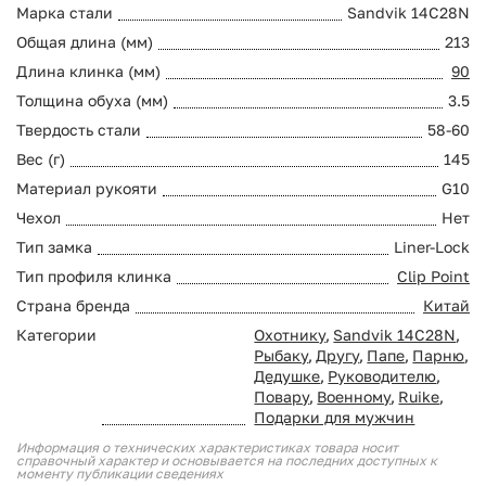
Марка стали
Sandvik 14C28N
Общая длина (мм)
213
Длина клинка (мм)
90
Толщина обуха (мм)
3.5
Твердость стали
58-60
Вес (г)
145
Материал рукояти
G10
Чехол
Нет
Тип замка
Liner-Lock
Тип профиля клинка
Clip Point
Страна бренда
Китай
Категории
Охотнику
,
Sandvik 14C28N
,
Рыбаку
,
Другу
,
Папе
,
Парню
,
Дедушке
,
Руководителю
,
Повару
,
Военному
,
Ruike
,
Подарки для мужчин
Информация о технических характеристиках товара носит
справочный характер и основывается на последних доступных к
моменту публикации сведениях