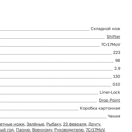
Складной нож
Shifter
7Cr17MoV
223
98
2.9
130
G10
Liner-Lock
Drop Point
Коробка картонная
Чехия
етные ножи
,
Зелёные
,
Рыбаку
,
23 февраля
,
Другу
,
ый год
,
Парню
,
Военному
,
Руководителю
,
7Cr17MoV
,