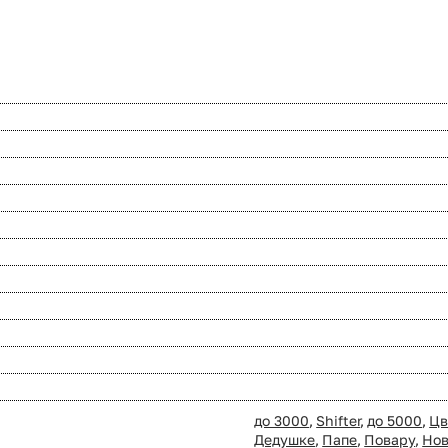
до 3000
,
Shifter
,
до 5000
,
Цв
Дедушке
,
Папе
,
Повару
,
Нов