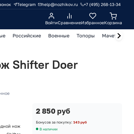
вонок
Telegram
help@nozhikov.ru
+7 (495) 268-13-34
Войти
Сравнение
Избранное
Корзина
ые
Российские
Военные
Топоры
Мачете, кукр
ж Shifter Doer
нное
2 850 руб
Бонусов за покупку:
143 руб
адной нож
В наличии