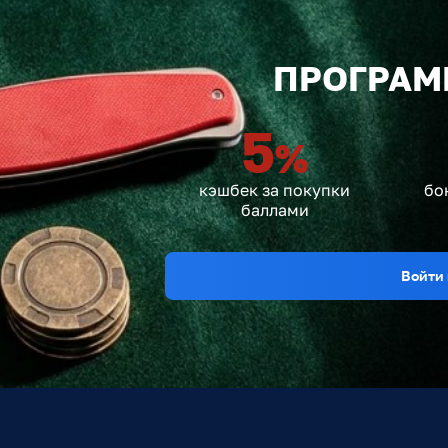
ПРОГРАМ
5
%
кэшбек за покупки
бо
баллами
Войти 