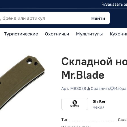
Заказать з
Найти
Туристические
Охотничьи
Мультитулы
Кухонн
Складной но
Mr.Blade
Арт. MBS038
Сравнить
Избра
Shifter
Чехия
Тип
Скл