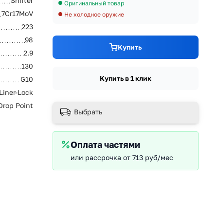
Shifter
Оригинальный товар
7Cr17MoV
Не холодное оружие
223
98
Купить
2.9
130
Купить в 1 клик
G10
Liner-Lock
Drop Point
Выбрать
Оплата частями
или рассрочка от 713 руб/мес