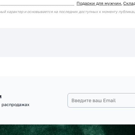
Подарки для мужчин
,
Скла
ный характер и основывается на последних доступных к моменту публика
и
и распродажах