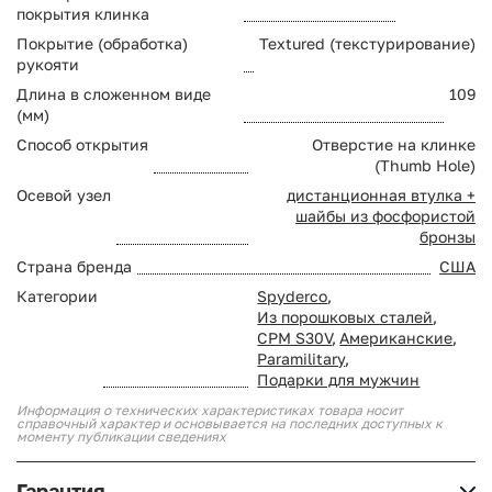
покрытия клинка
Покрытие (обработка)
Textured (текстурирование)
рукояти
Длина в сложенном виде
109
(мм)
Способ открытия
Отверстие на клинке
(Thumb Hole)
Осевой узел
дистанционная втулка +
шайбы из фосфористой
бронзы
Страна бренда
США
Категории
Spyderco
,
Из порошковых сталей
,
CPM S30V
,
Американские
,
Paramilitary
,
Подарки для мужчин
Информация о технических характеристиках товара носит
справочный характер и основывается на последних доступных к
моменту публикации сведениях
Гарантия