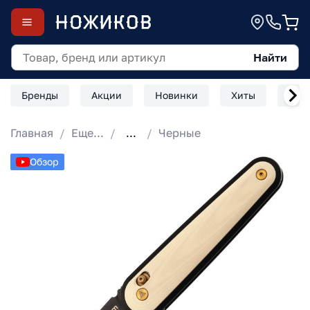
Найти
Бренды
Акции
Новинки
Хиты
Скл
Главная
Еще...
...
Черные
Обзор