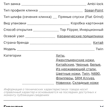
Тип замка
Ambi-lock
Тип профиля клинка
Spear-Point
Тип шлифа (сечения клинка)
Прямые спуски (Flat Grind)
Вид упаковки
Коробка картонная
Способ открытия
Top Flipper, Инерционный
Осевой узел
Керамические подшипники
Страна бренда
Китай
Модель
Twin
Категории
Хиты
,
Джентльменские ножи
,
Китайские
,
Черные
,
Белые
,
Из нержавеющей стали
,
Цветные ножи
,
Twin
,
N690
,
Флипперы
,
SRM Knives
,
Новинки
,
Складные ножи
Информация о технических характеристиках товара носит
справочный характер и основывается на последних доступных к
моменту публикации сведениях
Гарантия