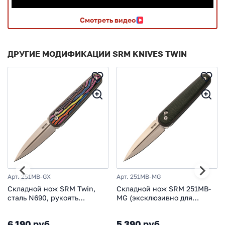
Смотреть видео
ДРУГИЕ МОДИФИКАЦИИ SRM KNIVES TWIN
Арт. 251MB-GX
Арт. 251MB-MG
Складной нож SRM Twin,
Складной нож SRM 251MB-
сталь N690, рукоять
MG (эксклюзивно для
G10/Aluminium
НОЖИКОВ), сталь N690,
рукоять зеленая микарта
6 190 руб
5 390 руб