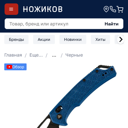
Найти
Бренды
Акции
Новинки
Хиты
Скл
Главная
Еще...
...
Черные
Обзор