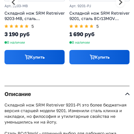
Арт. 9203-MB
Арт. 9201-PJ
Складной нож SRM Retreiver
Складной нож SRM Retreiver
9203-MB, сталь
9201, сталь 8Cr13MOV
10Cr15CoMoV, рукоять
Blackwash , рукоять Orange
5
5
микарта
FRN
3 190 руб
1 690 руб
В наличии
В наличии
Купить
Купить
Описание
Складной нож SRM Retreiver 9201-Pl это более бюджетная
версия старшей модели 9201. Изменили сталь клинка и
накладки, но философия и утилитарные свойства не
уменьшились ни на йоту.
Сталь 8Cr13moV - отличный выбор для рабочего ножа