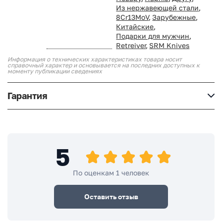
Из нержавеющей стали
,
8Cr13MoV
,
Зарубежные
,
Китайские
,
Подарки для мужчин
,
Retreiver
,
SRM Knives
Информация о технических характеристиках товара носит
справочный характер и основывается на последних доступных к
моменту публикации сведениях
Гарантия
5
По оценкам 1 человек
Оставить отзыв