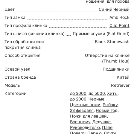
ношения, для похода
Цвет
Синий
Черный
Тип замка
Ambi-lock
Тип профиля клинка
Clip Point
Тип шлифа (сечения клинка)
Прямые спуски (Flat Grind)
Тип обработки или
Black Stonewash
покрытия клинка
Способ открытия
Отверстие на клинке
(Thumb Hole)
Осевой узел
Подшипники
Страна бренда
Китай
Модель
Retreiver
Категории
до 3000
,
до 5000
,
Хиты
,
до 2000
,
Черные
,
Цветные ножи
,
Рыбаку
,
23 февраля
,
Новый год
,
Ножи для левшей
,
Военному
,
Дедушке
,
Руководителю
,
Папе
,
Повару
,
Парню
,
Другу
,