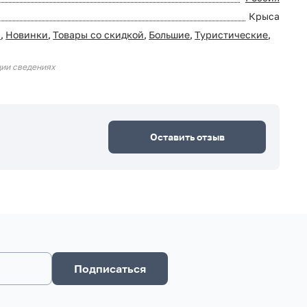
Крыса
0
,
Новинки
,
Товары со скидкой
,
Большие
,
Туристические
,
ции сведениях
Оставить отзыв
Подписаться