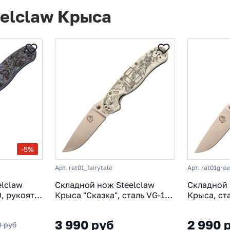
elclaw Крыса
-5%
Арт. rat01_fairytale
Арт. rat01gre
lclaw
Складной нож Steelclaw
Складной 
, рукоять
Крыса "Сказка", сталь VG-10,
Крыса, ст
рукоять White G10
G10, зеле
3 990 руб
2 990 
0 руб