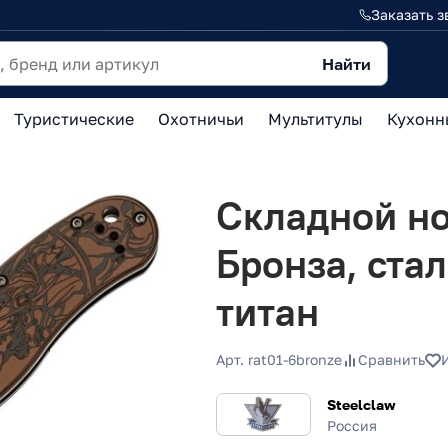
Заказать з
Найти
Туристические
Охотничьи
Мультитулы
Кухонн
Складной но
Бронза, стал
титан
Арт. rat01-6bronze
Сравнить
Steelclaw
Россия