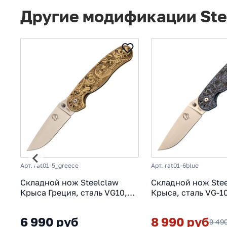
Другие модификации Ste
Арт. rat01-5_greece
Арт. rat01-6blue
Складной нож Steelclaw
Складной нож Stee
Крыса Греция, сталь VG10,
Крыса, сталь VG-10
рукоять латунь, гравировка
синий титан
6 990 руб
8 990 руб
9 49