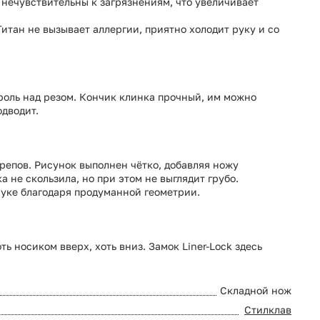
 нечувствительны к загрязнениям, что увеличивает
Титан не вызывает аллергии, приятно холодит руку и со
роль над резом. Кончик клинка прочный, им можно
одводит.
ерепов. Рисунок выполнен чётко, добавляя ножу
 не скользила, но при этом не выглядит грубо.
руке благодаря продуманной геометрии.
ь носиком вверх, хоть вниз. Замок Liner-Lock здесь
Складной нож
Стилклав