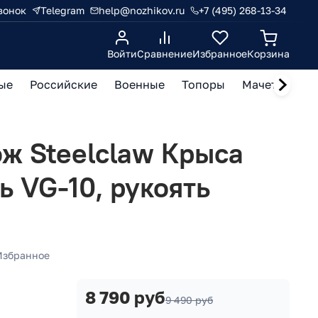
вонок
Telegram
help@nozhikov.ru
+7 (495) 268-13-34
Войти
Сравнение
Избранное
Корзина
ые
Российские
Военные
Топоры
Мачете, кукр
ж Steelclaw Крыса
ь VG-10, рукоять
Избранное
8 790 руб
9 490 руб