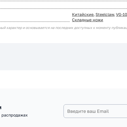
Китайские
,
Steelclaw
,
VG-1
Складные ножи
ный характер и основывается на последних доступных к моменту публика
и
и распродажах