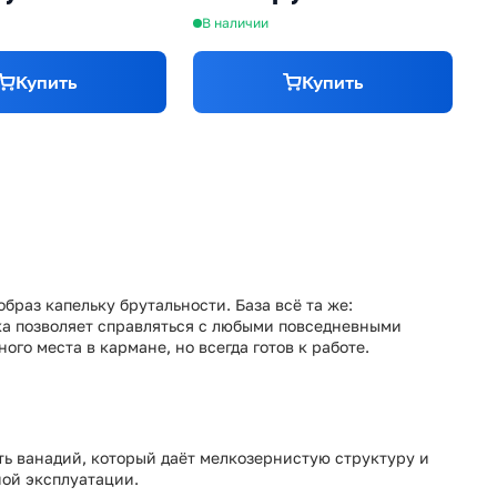
В наличии
В
Купить
Купить
образ капельку брутальности. База всё та же:
ка позволяет справляться с любыми повседневными
ого места в кармане, но всегда готов к работе.
сть ванадий, который даёт мелкозернистую структуру и
ной эксплуатации.