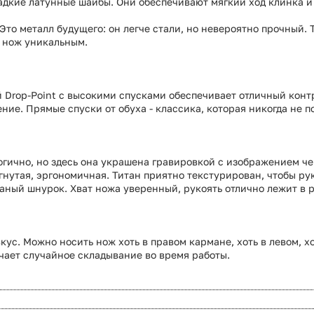
адкие латунные шайбы. Они обеспечивают мягкий ход клинка и
Это металл будущего: он легче стали, но невероятно прочный. 
 нож уникальным.
 Drop-Point с высокими спусками обеспечивает отличный конт
ние. Прямые спуски от обуха - классика, которая никогда не п
логично, но здесь она украшена гравировкой с изображением ч
утая, эргономичная. Титан приятно текстурирован, чтобы рука
аный шнурок. Хват ножа уверенный, рукоять отлично лежит в 
с. Можно носить нож хоть в правом кармане, хоть в левом, хот
чает случайное складывание во время работы.