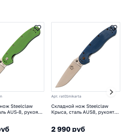
en
Арт. rat01mikarta
Ар
нож Steelclaw
Складной нож Steelclaw
С
аль AUS-8, рукоять
Крыса, сталь AUS8, рукоять
К
ный
синяя микарта
р
руб
2 990 руб
2