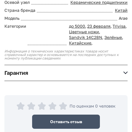
Осевой узел
Керамические подшипники
Страна бренда
Китай
Модель
Arae
Категории
до 5000
,
23 февраля
,
Trivisa
,
Цветные ножи
,
Sandvik 14C28N
,
Зелёные
,
Китайские
,
Информация о технических характеристиках товара носит
справочный характер и основывается на последних доступных к
моменту публикации сведениях
Гарантия
По оценкам 0 человек
Оставить отзыв