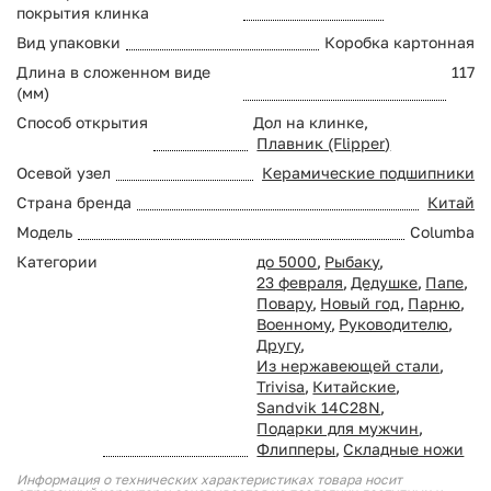
покрытия клинка
Вид упаковки
Коробка картонная
Длина в сложенном виде
117
(мм)
Способ открытия
Дол на клинке,
Плавник (Flipper)
Осевой узел
Керамические подшипники
Страна бренда
Китай
Модель
Columba
Категории
до 5000
,
Рыбаку
,
23 февраля
,
Дедушке
,
Папе
,
Повару
,
Новый год
,
Парню
,
Военному
,
Руководителю
,
Другу
,
Из нержавеющей стали
,
Trivisa
,
Китайские
,
Sandvik 14C28N
,
Подарки для мужчин
,
Флипперы
,
Складные ножи
Информация о технических характеристиках товара носит