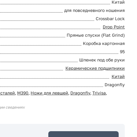
Китай
для повседневного ношения
Crossbar Lock
Drop Point
Прямые спуски (Flat Grind)
Коробка картонная
95
Шпенек под обе руки
Керамические подшипники
Китай
Dragonfly
 сталей
,
M390
,
Ножи для левшей
,
Dragonfly
,
Trivisa
,
ции сведениях