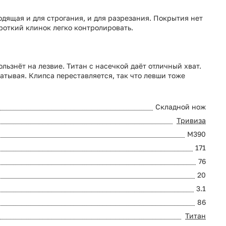
одящая и для строгания, и для разрезания. Покрытия нет
ороткий клинок легко контролировать.
льзнёт на лезвие. Титан с насечкой даёт отличный хват.
атывая. Клипса переставляется, так что левши тоже
Складной нож
Тривиза
M390
171
76
20
3.1
86
Титан