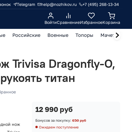
вонок
Telegram
help@nozhikov.ru
+7 (495) 268-13-34
Войти
Сравнение
Избранное
Корзина
ые
Российские
Военные
Топоры
Мачете, кукр
 Trivisa Dragonfly-O,
 рукоять титан
бранное
12 990 руб
Бонусов за покупку:
650 руб
адной нож
Ожидаем поступление