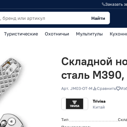
Заказать з
Найти
Туристические
Охотничьи
Мультитулы
Кухонн
Складной нож
сталь M390,
Арт. JM03-OT-M
Сравнить
Из
Trivisa
Китай
Тип
Скл