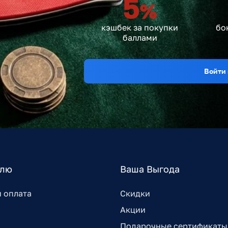
5
%
кэшбек за покупки
бо
баллами
Войти 
елю
Ваша Выгода
и оплата
Скидки
Акции
Подарочные сертификаты