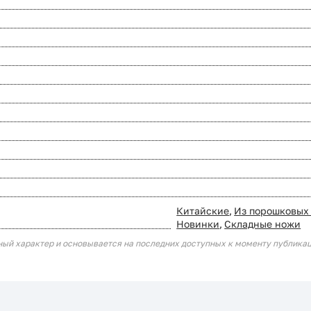
Китайские
,
Из порошковых
Новинки
,
Складные ножи
ный характер и основывается на последних доступных к моменту публика