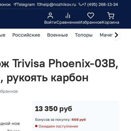
вонок
Telegram
help@nozhikov.ru
+7 (495) 268-13-34
Войти
Сравнение
Избранное
Корзина
ые
Российские
Военные
Топоры
Мачете, кукр
 Trivisa Phoenix-03B,
, рукоять карбон
збранное
13 350 руб
Бонусов за покупку:
668 руб
адной нож
Ожидаем поступление