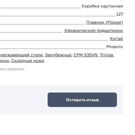
Коробка картонная
127
Плавник (Flipper)
Керамические подшипники
Китай
Phoenix
 нержавеющей стали
,
Зарубежные
,
CPM S35VN
,
Trivisa
,
инки
,
Складные ножи
ции сведениях
Оставить отзыв