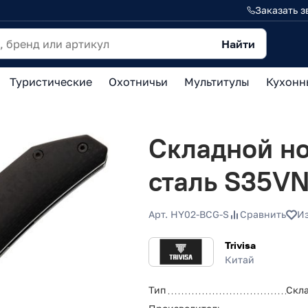
Заказать з
Найти
Туристические
Охотничьи
Мультитулы
Кухонн
Складной нож
сталь S35VN
Арт. HY02-BCG-S
Сравнить
И
Trivisa
Китай
Тип
Скл