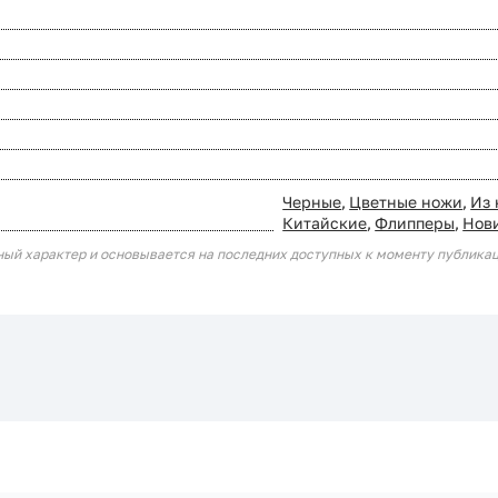
Черные
,
Цветные ножи
,
Из
Китайские
,
Флипперы
,
Нов
ный характер и основывается на последних доступных к моменту публика