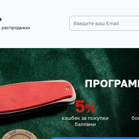
и
и распродажах
ПРОГРАМ
5
%
кэшбек за покупки
бо
баллами