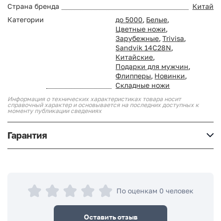
Страна бренда
Китай
Категории
до 5000
,
Белые
,
Цветные ножи
,
Зарубежные
,
Trivisa
,
Sandvik 14C28N
,
Китайские
,
Подарки для мужчин
,
Флипперы
,
Новинки
,
Складные ножи
Информация о технических характеристиках товара носит
справочный характер и основывается на последних доступных к
моменту публикации сведениях
Гарантия
По оценкам 0 человек
Оставить отзыв