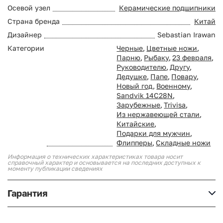
Осевой узел
Керамические подшипники
Страна бренда
Китай
Дизайнер
Sebastian Irawan
Категории
Черные
,
Цветные ножи
,
Парню
,
Рыбаку
,
23 февраля
,
Руководителю
,
Другу
,
Дедушке
,
Папе
,
Повару
,
Новый год
,
Военному
,
Sandvik 14C28N
,
Зарубежные
,
Trivisa
,
Из нержавеющей стали
,
Китайские
,
Подарки для мужчин
,
Флипперы
,
Складные ножи
Информация о технических характеристиках товара носит
справочный характер и основывается на последних доступных к
моменту публикации сведениях
Гарантия