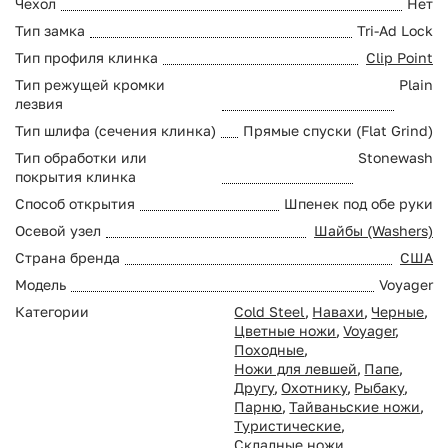
Чехол
Нет
Тип замка
Tri-Ad Lock
Тип профиля клинка
Clip Point
Тип режущей кромки
Plain
лезвия
Тип шлифа (сечения клинка)
Прямые спуски (Flat Grind)
Тип обработки или
Stonewash
покрытия клинка
Способ открытия
Шпенек под обе руки
Осевой узел
Шайбы (Washers)
Страна бренда
США
Модель
Voyager
Категории
Cold Steel
,
Навахи
,
Черные
,
Цветные ножи
,
Voyager
,
Походные
,
Ножи для левшей
,
Папе
,
Другу
,
Охотнику
,
Рыбаку
,
Парню
,
Тайваньские ножи
,
Туристические
,
Складные ножи
,