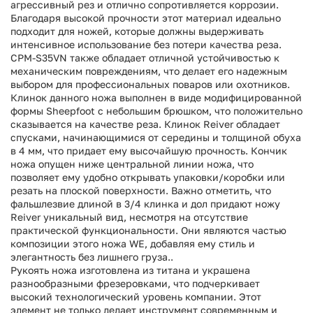
агрессивный рез и отлично сопротивляется коррозии.
Благодаря высокой прочности этот материал идеально
подходит для ножей, которые должны выдерживать
интенсивное использование без потери качества реза.
CPM-S35VN также обладает отличной устойчивостью к
механическим повреждениям, что делает его надежным
выбором для профессиональных поваров или охотников.
Клинок данного ножа выполнен в виде модифицированной
формы Sheepfoot с небольшим брюшком, что положительно
сказывается на качестве реза.
Клинок Reiver обладает
спусками, начинающимися от середины и толщиной обуха
в 4 мм, что придает ему высочайшую прочность. Кончик
ножа опущен ниже центральной линии ножа, что
позволяет ему удобно открывать упаковки/коробки или
резать на плоской поверхности
. Важно отметить, что
фальшлезвие длиной в 3/4 клинка и дол придают ножу
Reiver уникальный вид, несмотря на отсутствие
практической функциональности. Они являются частью
композиции этого ножа WE, добавляя ему стиль и
элегантность без лишнего груза..
Рукоять ножа изготовлена из титана и украшена
разнообразными фрезеровками, что подчеркивает
высокий технологический уровень компании. Этот
элемент не только делает инструмент современным и