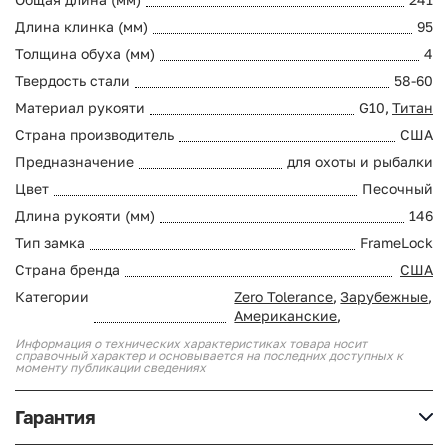
Длина клинка (мм)
95
Толщина обуха (мм)
4
Твердость стали
58-60
Материал рукояти
G10,
Титан
Страна производитель
США
Предназначение
для охоты и рыбалки
Цвет
Песочный
Длина рукояти (мм)
146
Тип замка
FrameLock
Страна бренда
США
Категории
Zero Tolerance
,
Зарубежные
,
Американские
,
Информация о технических характеристиках товара носит
справочный характер и основывается на последних доступных к
моменту публикации сведениях
Гарантия