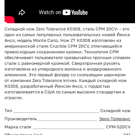
Складной нож Zero Tolerance K0308, сталь CPM 20CV- - это
один из самых популярных пользовательских ножей Йенса
Ансо, модель Monte Carlo. Нож ZT K0308 изготовлен из
американской стали Crucible CPM 20CV, отличающейся
превосходным сохранением кромки. Технология CPM
обеспечивает пользователя чрезвычайно прочным сплавом
стали с равномерной кромкой. Сверхпрочная рукоять
изготовлена из углеродного волокна и анодированного
алюминия. Это первый фолдер со скользящим шарниром
от компании Zero Tolerance knives. Каждый складной нож
K0308, разработанный Йенсом Ансо, с гордостью
изготавливается в США по самым высоким стандартам в
отрасли.
Тип
Складной нож
Производитель
Зеро Толеранс
Марка стали
CPM-S20CV
Общая длина (мм)
241