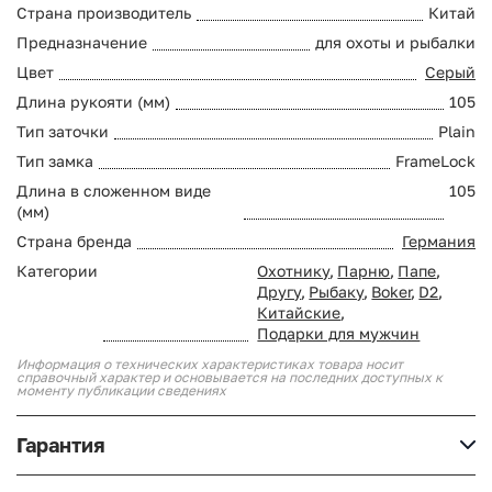
Страна производитель
Китай
Предназначение
для охоты и рыбалки
Цвет
Серый
Длина рукояти (мм)
105
Тип заточки
Plain
Тип замка
FrameLock
Длина в сложенном виде
105
(мм)
Страна бренда
Германия
Категории
Охотнику
,
Парню
,
Папе
,
Другу
,
Рыбаку
,
Boker
,
D2
,
Китайские
,
Подарки для мужчин
Информация о технических характеристиках товара носит
справочный характер и основывается на последних доступных к
моменту публикации сведениях
Гарантия