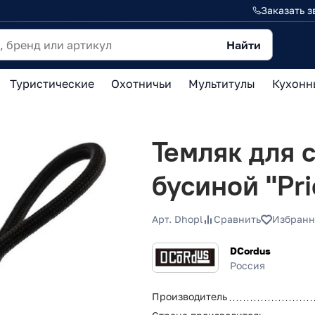
Заказать з
Найти
Туристические
Охотничьи
Мультитулы
Кухонн
Темляк для 
бусиной "Pri
Арт. Dhopl
Сравнить
Избранн
DCordus
Россия
Производитель