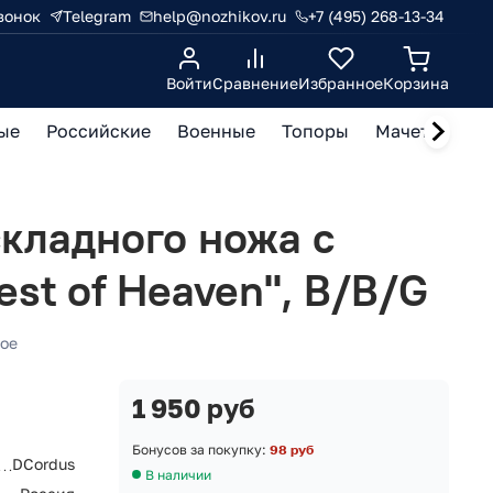
вонок
Telegram
help@nozhikov.ru
+7 (495) 268-13-34
Войти
Сравнение
Избранное
Корзина
ые
Российские
Военные
Топоры
Мачете, кукр
складного ножа с
est of Heaven", B/B/G
ое
1 950 руб
Бонусов за покупку:
98 руб
DCordus
В наличии