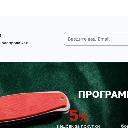
и
и распродажах
ПРОГРАМ
5
%
кэшбек за покупки
бо