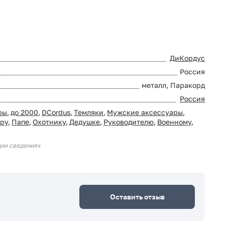
ДиКордус
Россия
металл, Паракорд
Россия
ры
,
до 2000
,
DCordus
,
Темляки
,
Мужские аксессуары
,
ру
,
Папе
,
Охотнику
,
Дедушке
,
Руководителю
,
Военному
,
ции сведениях
Оставить отзыв