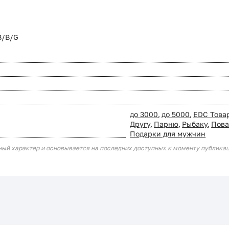
B/B/G
до 3000
,
до 5000
,
EDC Това
Другу
,
Парню
,
Рыбаку
,
Пова
Подарки для мужчин
ный характер и основывается на последних доступных к моменту публика