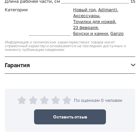
Длина рабочей части, см
15
Категории
Новый год
,
Adimanti
,
Аксессуары
,
Точилки для ножей
,
23 февраля
,
Бруски и камни
,
Ganzo
Информация о технических характеристиках товара носит
справочный характер и основывается на последних доступных к
моменту публикации сведениях
Гарантия
По оценкам 0 человек
Оставить отзыв