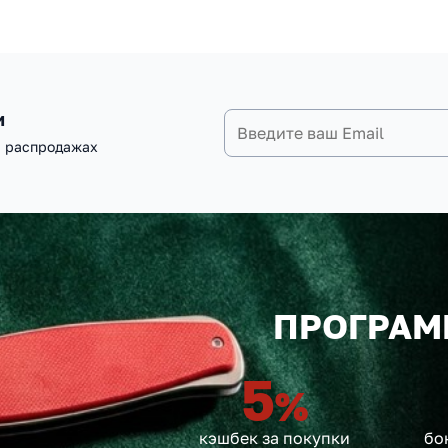
и
и распродажах
ПРОГРАМ
5
%
кэшбек за покупки
бо