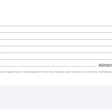
Adimant
ный характер и основывается на последних доступных к моменту публика