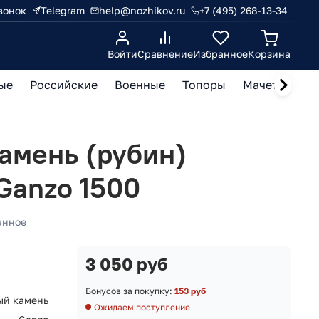
вонок
Telegram
help@nozhikov.ru
+7 (495) 268-13-34
Войти
Сравнение
Избранное
Корзина
ые
Российские
Военные
Топоры
Мачете, кукр
амень (рубин)
 Ganzo 1500
анное
3 050 руб
Бонусов за покупку:
153 руб
ый камень
Ожидаем поступление