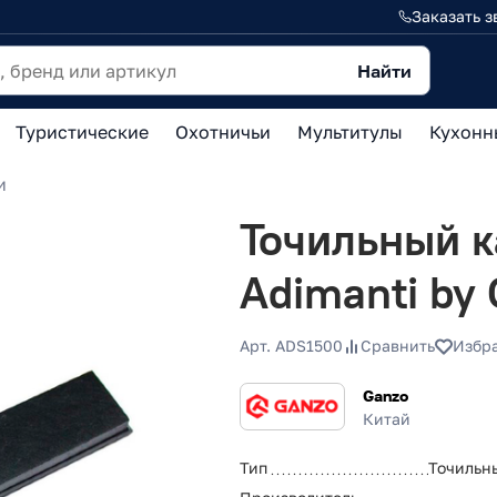
Заказать з
Найти
Туристические
Охотничьи
Мультитулы
Кухонн
и
Точильный к
Adimanti by
Арт. ADS1500
Сравнить
Избр
Ganzo
Китай
Тип
Точильн