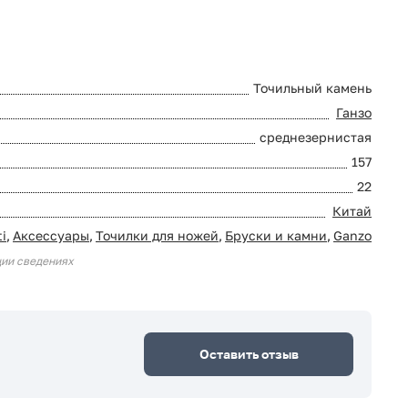
Точильный камень
Ганзо
среднезернистая
157
22
Китай
i
,
Аксессуары
,
Точилки для ножей
,
Бруски и камни
,
Ganzo
ции сведениях
Оставить отзыв