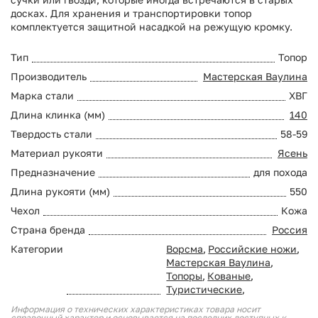
досках. Для хранения и транспортировки топор
комплектуется защитной насадкой на режущую кромку.
Тип
Топор
Производитель
Мастерская Ваулина
Марка стали
ХВГ
Длина клинка (мм)
140
Твердость стали
58-59
Материал рукояти
Ясень
Предназначение
для похода
Длина рукояти (мм)
550
Чехол
Кожа
Страна бренда
Россия
Категории
Ворсма
,
Российские ножи
,
Мастерская Ваулина
,
Топоры
,
Кованые
,
Туристические
,
Информация о технических характеристиках товара носит
справочный характер и основывается на последних доступных к