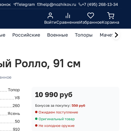
вонок
Telegram
help@nozhikov.ru
+7 (495) 268-13-34
Войти
Сравнение
Избранное
Корзина
ые
Российские
Военные
Топоры
Мачете, кукр
ый Ролло, 91 см
анное
Топор
10 990 руб
У8
260
Бонусов за покупку:
550 руб
Ожидаем поступление
Ясень
Оригинальный товар
50
Не холодное оружие
910