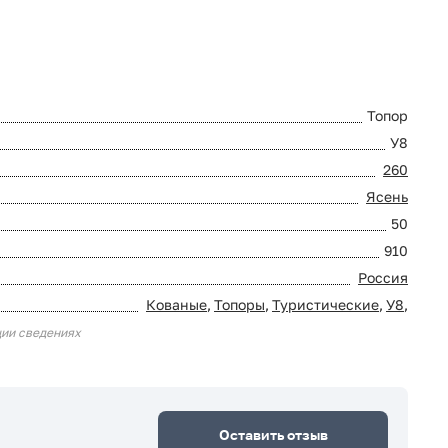
Топор
У8
260
Ясень
50
910
Россия
Кованые
,
Топоры
,
Туристические
,
У8
,
ции сведениях
Оставить отзыв