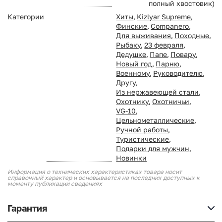
полный хвостовик)
Категории
Хиты
,
Kizlyar Supreme
,
Финские
,
Companero
,
Для выживания
,
Походные
,
Рыбаку
,
23 февраля
,
Дедушке
,
Папе
,
Повару
,
Новый год
,
Парню
,
Военному
,
Руководителю
,
Другу
,
Из нержавеющей стали
,
Охотнику
,
Охотничьи
,
VG-10
,
Цельнометаллические
,
Ручной работы
,
Туристические
,
Подарки для мужчин
,
Новинки
Информация о технических характеристиках товара носит
справочный характер и основывается на последних доступных к
моменту публикации сведениях
Гарантия