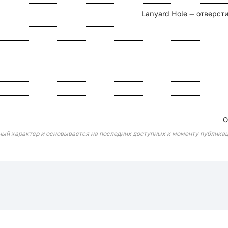
Lanyard Hole — отверст
О
ный характер и основывается на последних доступных к моменту публика