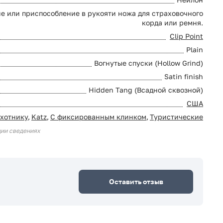
ие или приспособление в рукояти ножа для страховочного
корда или ремня.
Clip Point
Plain
Вогнутые спуски (Hollow Grind)
Satin finish
Hidden Tang (Всадной сквозной)
США
хотнику
,
Katz
,
С фиксированным клинком
,
Туристические
ции сведениях
Оставить отзыв