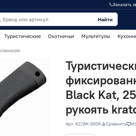
Заказать з
Найти
Туристические
Охотничьи
Мультитулы
Кухонн
клинком
Туристическ
фиксирован
Black Kat, 2
рукоять krat
Арт. KZ/BK-300R
Сравнить
И