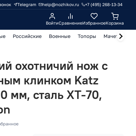
вонок
Telegram
help@nozhikov.ru
+7 (495) 268-13-34
Войти
Сравнение
Избранное
Корзина
ые
Российские
Военные
Топоры
Мачете, кукр
ий охотничий нож с
ным клинком Katz
50 мм, сталь XT-70,
on
збранное