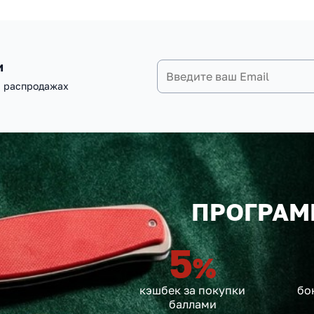
и
и распродажах
ПРОГРАМ
5
%
кэшбек за покупки
бо
баллами