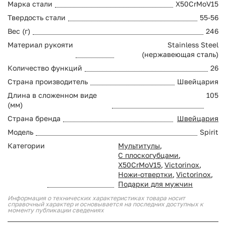
Марка стали
X50CrMoV15
Твердость стали
55-56
Вес (г)
246
Материал рукояти
Stainless Steel
(нержавеющая сталь)
Количество функций
26
Страна производитель
Швейцария
Длина в сложенном виде
105
(мм)
Страна бренда
Швейцария
Модель
Spirit
Категории
Мультитулы
,
С плоскогубцами
,
Х50CrMoV15
,
Victorinox
,
Ножи-отвертки
,
Victorinox
,
Подарки для мужчин
Информация о технических характеристиках товара носит
справочный характер и основывается на последних доступных к
моменту публикации сведениях