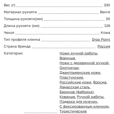
Вес (г)
330
Материал рукояти
Венге
Толщина рукояти(мм)
20
Длина рукояти (мм)
126
Чехол
Кожа
Тип профиля клинка
Drop Point
Страна бренда
Россия
Категории
Ножи ручной работы
,
Военные
,
Ножи с деревянной ручкой
,
Охотничьи
,
Джентльменские ножи
,
Пластунские
,
Российские ножи
,
Ворсма
,
Дамасская сталь
,
Баринов (фабрика)
,
Кованые
,
Ручной работы
,
Подарки для мужчин
,
С фиксированным клинком
,
Туристические